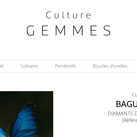
et
Solitaires
Pendentifs
Boucles d'oreilles
C
BAGU
DIAMANTS D
(Référ