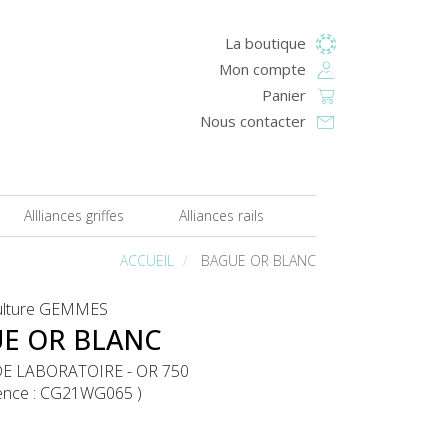
La boutique
Menu
Mon compte
secondaire
Panier
Nous contacter
Allliances griffes
Alliances rails
ACCUEIL
BAGUE OR BLANC
ulture GEMMES
E OR BLANC
E LABORATOIRE - OR 750
ence :
CG21WG065
)