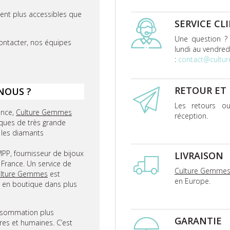
nent plus accessibles que
SERVICE CL
Une question ?
ontacter, nos équipes
lundi au vendred
:
contact@cultu
RETOUR ET
NOUS ?
Les retours ou
ance,
Culture Gemmes
réception.
ques de très grande
e, les diamants
P, fournisseur de bijoux
LIVRAISON
 France. Un service de
Culture Gemme
lture Gemmes
est
en Europe.
 en boutique dans plus
nsommation plus
GARANTIE
res et humaines. C’est