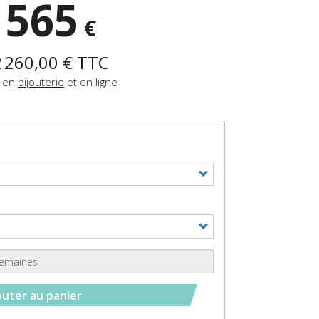
565
x
€
 260,00 €
TTC
e en
bijouterie
et en ligne
outer au panier