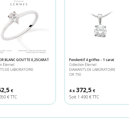
OR BLANC GOUTTE 0,25CARAT
Pendentif 4 griffes - 1 carat
on Éternel
Collection Éternel
TS DE LABORATOIRE
DIAMANTS DE LABORATOIRE
OR 750
62,5
372,5
€
4 x
€
 050 € TTC
Soit 1 490 € TTC