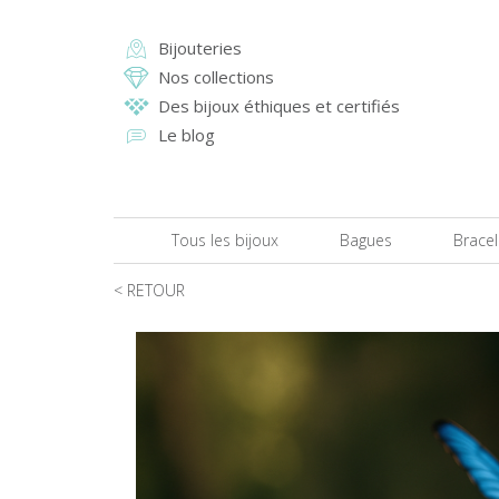
Aller
au
Bijouteries
contenu
Main
Nos collections
principal
navigation
Des bijoux éthiques et certifiés
Le blog
Tous les bijoux
Bagues
Bracel
< RETOUR