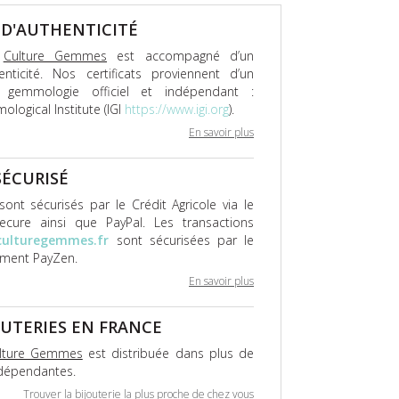
 D'AUTHENTICITÉ
x
Culture Gemmes
est accompagné d’un
henticité. Nos certificats proviennent d’un
 gemmologie officiel et indépendant :
ological Institute (IGI
https://www.igi.org
).
En savoir plus
SÉCURISÉ
ont sécurisés par le Crédit Agricole via le
cure ainsi que PayPal. Les transactions
culturegemmes.fr
sont sécurisées par le
ement PayZen.
En savoir plus
JOUTERIES EN FRANCE
lture Gemmes
est distribuée dans plus de
ndépendantes.
Trouver la bijouterie la plus proche de chez vous