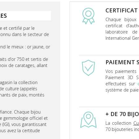
CERTIFICAT
LES
Chaque bijou
certificat d’aut
 et certifié par le
laboratoire de
connu dans le secteur de
International Gem
d le mieux : or jaune, or
ts d’or 750 et sertis de
PAIEMENT 
hoix de caratages, allant
Vos paiements s
Paiement 3D Se
gasin la collection
effectuées sur
de culture (appelés
système de pai
ants de paix, montés
fiance. Chaque bijou
+ DE 70 BI
e gemmologie officiel et
La collection
Cu
 (IGI), vous garantissant
70 bijouteries i
vous avez la certitude