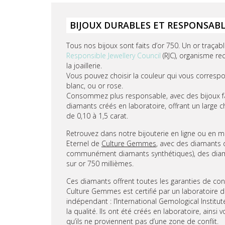
BIJOUX DURABLES ET RESPONSAB
Tous nos bijoux sont faits d’or 750. Un or traçable
Responsible Jewellery Council
(RJC), organisme re
la joaillerie.
Vous pouvez choisir la couleur qui vous correspon
blanc, ou or rose.
Consommez plus responsable, avec des bijoux fai
diamants créés en laboratoire, offrant un large c
de 0,10 à 1,5 carat.
Retrouvez dans notre bijouterie en ligne ou en ma
Eternel de
Culture Gemmes
, avec des diamants 
communément diamants synthétiques), des diam
sur or 750 millièmes.
Ces diamants offrent toutes les garanties de con
Culture Gemmes est certifié par un laboratoire d
indépendant : l’International Gemological Institute
la qualité. Ils ont été créés en laboratoire, ainsi 
qu’ils ne proviennent pas d’une zone de conflit.