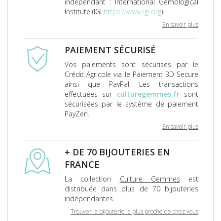
indépendant : International Gemological
Institute (IGI
https://www.igi.org
).
En savoir plus
PAIEMENT SÉCURISÉ
Vos paiements sont sécurisés par le
Crédit Agricole via le Paiement 3D Secure
ainsi que PayPal. Les transactions
effectuées sur
culturegemmes.fr
sont
sécurisées par le système de paiement
PayZen.
En savoir plus
+ DE 70 BIJOUTERIES EN
FRANCE
La collection
Culture Gemmes
est
distribuée dans plus de 70 bijouteries
indépendantes.
Trouver la bijouterie la plus proche de chez vous