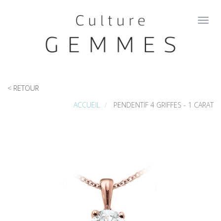
Aller
au
Toggl
contenu
navig
principal
< RETOUR
ACCUEIL
PENDENTIF 4 GRIFFES - 1 CARAT