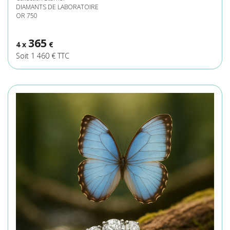
DIAMANTS DE LABORATOIRE
OR 750
365
4 x
€
Soit 1 460 € TTC