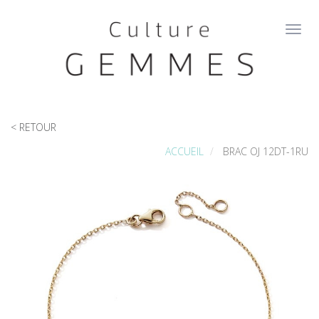
Aller
au
Toggl
contenu
navig
principal
< RETOUR
ACCUEIL
BRAC OJ 12DT-1RU