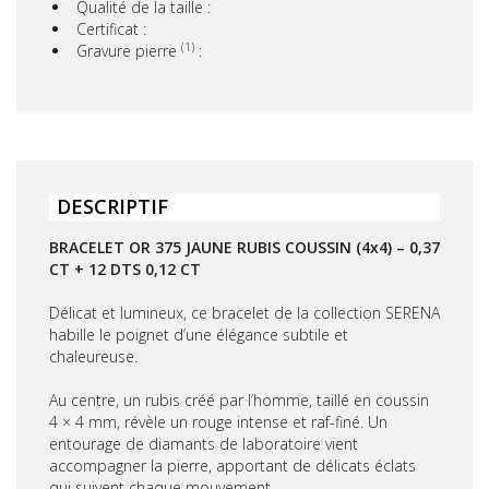
Qualité de la taille :
Certificat :
(1)
Gravure pierre
:
DESCRIPTIF
BRACELET OR 375 JAUNE RUBIS COUSSIN (4x4) – 0,37
CT + 12 DTS 0,12 CT
Délicat et lumineux, ce bracelet de la collection SERENA
habille le poignet d’une élégance subtile et
chaleureuse.
Au centre, un rubis créé par l’homme, taillé en coussin
4 × 4 mm, révèle un rouge intense et raf-finé. Un
entourage de diamants de laboratoire vient
accompagner la pierre, apportant de délicats éclats
qui suivent chaque mouvement.