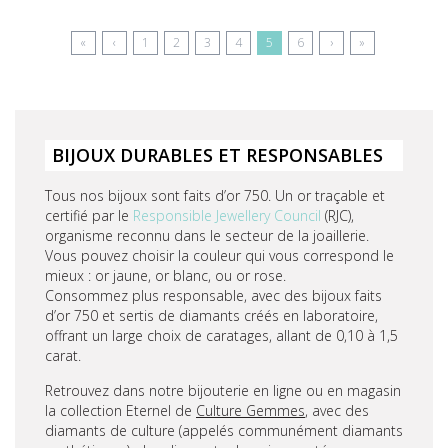
Pagination
Première
«
Page
‹
Page
1
Page
2
Page
3
Page
4
Page
5
Page
6
Page
›
Dernière
»
page
précédente
courante
suivante
page
BIJOUX DURABLES ET RESPONSABLES
Tous nos bijoux sont faits d’or 750. Un or traçable et
certifié par le
Responsible Jewellery Council
(RJC),
organisme reconnu dans le secteur de la joaillerie.
Vous pouvez choisir la couleur qui vous correspond le
mieux : or jaune, or blanc, ou or rose.
Consommez plus responsable, avec des bijoux faits
d’or 750 et sertis de diamants créés en laboratoire,
offrant un large choix de caratages, allant de 0,10 à 1,5
carat.
Retrouvez dans notre bijouterie en ligne ou en magasin
la collection Eternel de
Culture Gemmes
, avec des
diamants de culture (appelés communément diamants