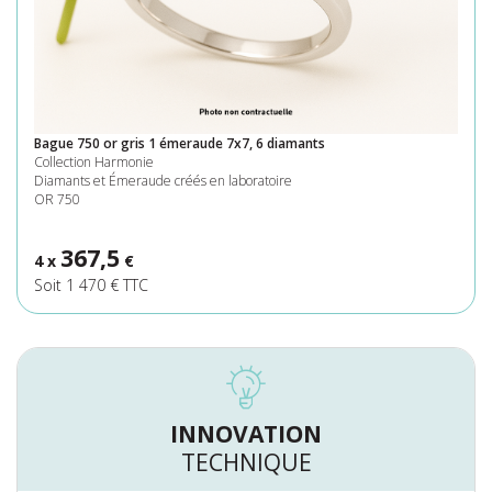
Bague 750 or gris 1 émeraude 7x7, 6 diamants
Collection Harmonie
Diamants et Émeraude créés en laboratoire
OR 750
367,5
4 x
€
Soit 1 470 € TTC
INNOVATION
TECHNIQUE