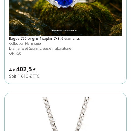
Bague 750 or gris 1 saphir 7x9, 6 diamants
Collection Harmonie
Diamants et Saphir créés en laboratoire
OR 750
402,5
4 x
€
Soit 1 610 € TTC