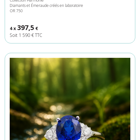
Collection Harmonie
Diamants et Émeraude créés en laboratoire
OR 750
397,5
4 x
€
Soit 1 590 € TTC