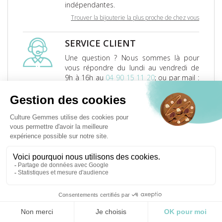
indépendantes.
Trouver la bijouterie la plus proche de chez vous
SERVICE CLIENT
Une question ? Nous sommes là pour
vous répondre du lundi au vendredi de
9h à 16h au
04 90 15 11 20
; ou par mail :
contact@culturegemmes.fr
RETOUR ET ÉCHANGE
Les retours ou échanges sont offerts 30
jours après réception.
En savoir plus
LIVRAISON
Culture Gemmes
vous offre les frais de
livraison en France et en Europe.
En savoir plus