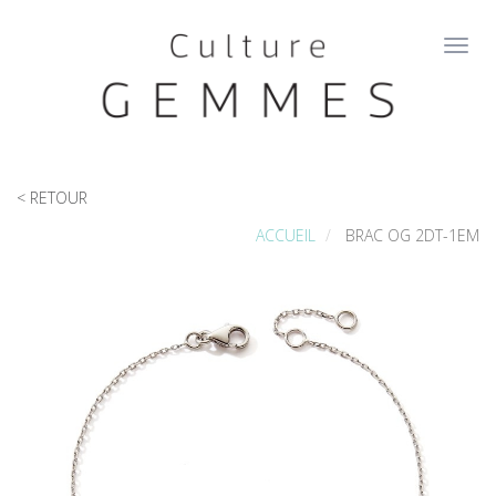
Aller
au
Toggl
contenu
navig
principal
< RETOUR
ACCUEIL
BRAC OG 2DT-1EM